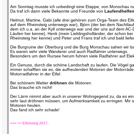
Am Sonntag musste ich unbedingt eine Etappe, von Monschau na
Da traf ich dann viele Bekannte und Freunde von
Laufendhelfen
Helmut, Martine, Gabi (alle drei gehören zum Orga-Team des Eife
auf dem Rheinsteig unterwegs war), Björn (der bei dem Nachtlauf
dem ich u.a. an der Kyll unterwegs war und der uns auf dem AC-D
Läufen her kenne), Henk (mein Lieblingsholländer, der schon bei s
Rheinsteig her kenne) und Peter und Frans traf ich und bald liefen
Die Burgruine der Oberburg und die Burg Monschau sahen wir bal
Es waren sehr viele Wanderer und auch Radfahrer unterwegs.
Besonders um den Rursee herum fuhren viele Radfahrer auf Ele
Ein Genuss, durch die schöne Landschaft zu laufen. Die Vögel g
immer schafften sie es, die aufheulenden Motoren der Motorräde
Motorradfahrer in der Eifel.
Bei schönem Wetter
dröhnen
die Motoren.
Das brauche ich nicht!
Der Lärm nimmt aber auch in unserer Wohngegend zu, da es eini
sehr laut dröhnen müssen, um Aufmerksamkeit zu erringen. Mir sc
Motoren heulen.
Das fand ich sehr schade!
=== >> Eifelsteig 2017.