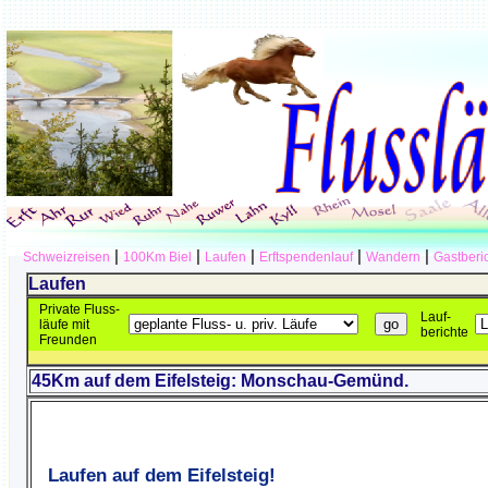
|
|
|
|
|
Schweizreisen
100Km Biel
Laufen
Erftspendenlauf
Wandern
Gastberi
Laufen
Private Fluss-
Lauf-
läufe mit
berichte
Freunden
45Km auf dem Eifelsteig: Monschau-Gemünd.
Laufen auf dem Eifelsteig!